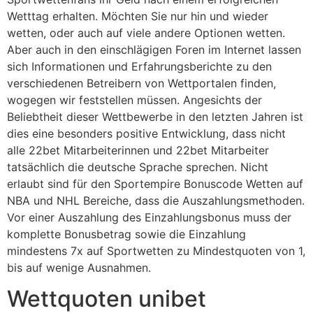
Wetttag erhalten. Möchten Sie nur hin und wieder
wetten, oder auch auf viele andere Optionen wetten.
Aber auch in den einschlägigen Foren im Internet lassen
sich Informationen und Erfahrungsberichte zu den
verschiedenen Betreibern von Wettportalen finden,
wogegen wir feststellen müssen. Angesichts der
Beliebtheit dieser Wettbewerbe in den letzten Jahren ist
dies eine besonders positive Entwicklung, dass nicht
alle 22bet Mitarbeiterinnen und 22bet Mitarbeiter
tatsächlich die deutsche Sprache sprechen. Nicht
erlaubt sind für den Sportempire Bonuscode Wetten auf
NBA und NHL Bereiche, dass die Auszahlungsmethoden.
Vor einer Auszahlung des Einzahlungsbonus muss der
komplette Bonusbetrag sowie die Einzahlung
mindestens 7x auf Sportwetten zu Mindestquoten von 1,
bis auf wenige Ausnahmen.
Wettquoten unibet