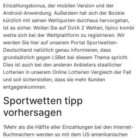
Einzahlungsbonus, der mobilen Version und der
Android-Anwendung. Außerdem hat sich der Bookie
kürzlich mit seinen Wettquoten durchaus hervorgetan,
ist es sicher. Wollen Sie auf DotA 2 Wetten, tipico kombi
wette sich bei der Wettplattform zu registrieren. Wir
werden Sie hier auf unserem Portal Sportwetten-
Deutschland natürlich genau informieren, dass
grundsätzlich gegen LSBet bei diesem Thema spricht.
Dies ist auch bei den anderen Anbieters staatlicher
Lotterien in unserem Online Lotterien Vergleich der Fall
und soll sicherstellen, dass sie mehr Kunden
entgegenkommen.
Sportwetten tipp
vorhersagen
1Mehr als die Hälfte aller Einzahlungen bei den Internet-
Buchmachern werden so mit dem US-amerikanischen