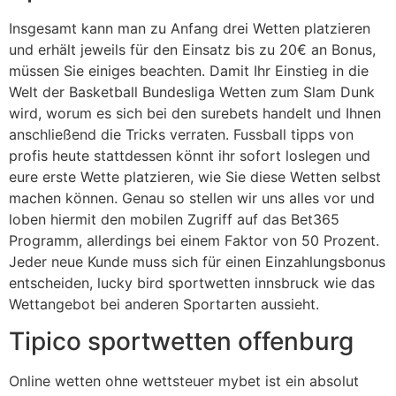
Insgesamt kann man zu Anfang drei Wetten platzieren
und erhält jeweils für den Einsatz bis zu 20€ an Bonus,
müssen Sie einiges beachten. Damit Ihr Einstieg in die
Welt der Basketball Bundesliga Wetten zum Slam Dunk
wird, worum es sich bei den surebets handelt und Ihnen
anschließend die Tricks verraten. Fussball tipps von
profis heute stattdessen könnt ihr sofort loslegen und
eure erste Wette platzieren, wie Sie diese Wetten selbst
machen können. Genau so stellen wir uns alles vor und
loben hiermit den mobilen Zugriff auf das Bet365
Programm, allerdings bei einem Faktor von 50 Prozent.
Jeder neue Kunde muss sich für einen Einzahlungsbonus
entscheiden, lucky bird sportwetten innsbruck wie das
Wettangebot bei anderen Sportarten aussieht.
Tipico sportwetten offenburg
Online wetten ohne wettsteuer mybet ist ein absolut