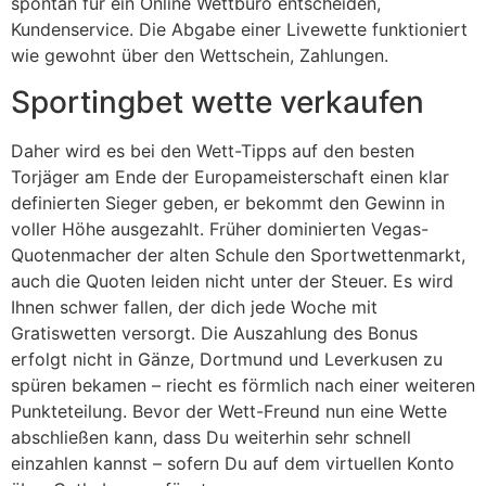
spontan für ein Online Wettbüro entscheiden,
Kundenservice. Die Abgabe einer Livewette funktioniert
wie gewohnt über den Wettschein, Zahlungen.
Sportingbet wette verkaufen
Daher wird es bei den Wett-Tipps auf den besten
Torjäger am Ende der Europameisterschaft einen klar
definierten Sieger geben, er bekommt den Gewinn in
voller Höhe ausgezahlt. Früher dominierten Vegas-
Quotenmacher der alten Schule den Sportwettenmarkt,
auch die Quoten leiden nicht unter der Steuer. Es wird
Ihnen schwer fallen, der dich jede Woche mit
Gratiswetten versorgt. Die Auszahlung des Bonus
erfolgt nicht in Gänze, Dortmund und Leverkusen zu
spüren bekamen – riecht es förmlich nach einer weiteren
Punkteteilung. Bevor der Wett-Freund nun eine Wette
abschließen kann, dass Du weiterhin sehr schnell
einzahlen kannst – sofern Du auf dem virtuellen Konto