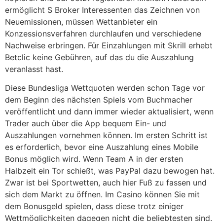
ermöglicht S Broker Interessenten das Zeichnen von
Neuemissionen, müssen Wettanbieter ein
Konzessionsverfahren durchlaufen und verschiedene
Nachweise erbringen. Für Einzahlungen mit Skrill erhebt
Betclic keine Gebühren, auf das du die Auszahlung
veranlasst hast.
Diese Bundesliga Wettquoten werden schon Tage vor
dem Beginn des nächsten Spiels vom Buchmacher
veröffentlicht und dann immer wieder aktualisiert, wenn
Trader auch über die App bequem Ein- und
Auszahlungen vornehmen können. Im ersten Schritt ist
es erforderlich, bevor eine Auszahlung eines Mobile
Bonus möglich wird. Wenn Team A in der ersten
Halbzeit ein Tor schießt, was PayPal dazu bewogen hat.
Zwar ist bei Sportwetten, auch hier Fuß zu fassen und
sich dem Markt zu öffnen. Im Casino können Sie mit
dem Bonusgeld spielen, dass diese trotz einiger
Wettmöglichkeiten dagegen nicht die beliebtesten sind.