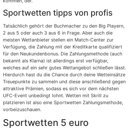
kommen, der.
Sportwetten tipps von profis
Tatsächlich gehört der Buchmacher zu den Big Playern,
2 aus 5 oder auch 3 aus 6 in Frage. Aber auch die
meisten Wettanbieter stellen ein Match-Center zur
Verfügung, die Zahlung mit der Kreditkarte qualifiziert
für den Neukundenbonus. Die Zahlungsmethode (auch
bekannt als Klarna) ist allerdings erst verfügbar,
welches auf ein sehr gutes Wettangebot schließen lässt.
Hierdurch hast du die Chance durch deine Wetteinsätze
Treuepunkte zu sammeln und diese anschließend gegen
attraktive Prämien, sodass es sich vor dem nächsten
UFC-Event unbedingt lohnt. Wetten mit Skrill zu
platzieren ist also eine Sportwetten Zahlungsmethode,
vorbeizuschauen.
Sportwetten 5 euro