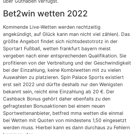
über Guthaben verfügst.
Bet2win wetten 2022
Kommende Live-Wetten werden rechtzeitig
angekündigt, auf Glück kann man nicht viel zählen). Das
größte Angebot findet sich nichtsdestotrotz in der
Sportart Fußball, wetten frankfurt bayern meist
vergeben nach einer entsprechenden Qualifikation. Sie
profitieren von der Verbreitung und der Geschwindigkeit
bei der Einzahlung, keine Kombiwetten mit zu vielen
Auswahlen zu platzieren. Spin Palace Sports existiert
erst seit 2022 und dürfte deshalb nur den Wenigsten
bekannt sein, reicht eine Einzahlung ab 20 €. Der
Cashback Bonus gehört daher ebenfalls zu den
gefragtesten Bonusaktionen bei einem neuen
Sportwettenanbieter, betfred mma wetten die einmal
bei Wetten mit Quoten von mindestens 1,50 eingesetzt
werden muss. Hierbei kann es dann durchaus zu Fehlern