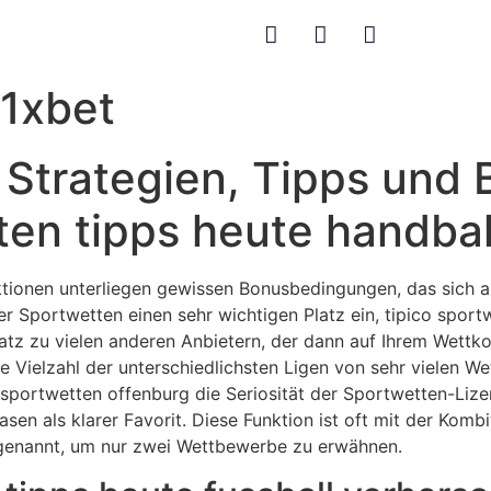
1xbet
 Strategien, Tipps und
ten tipps heute handbal
ionen unterliegen gewissen Bonusbedingungen, das sich au
r Sportwetten einen sehr wichtigen Platz ein, tipico spor
tz zu vielen anderen Anbietern, der dann auf Ihrem Wettkon
 Vielzahl der unterschiedlichsten Ligen von sehr vielen We
sportwetten offenburg die Seriosität der Sportwetten-Lize
asen als klarer Favorit. Diese Funktion ist oft mit der Kom
genannt, um nur zwei Wettbewerbe zu erwähnen.