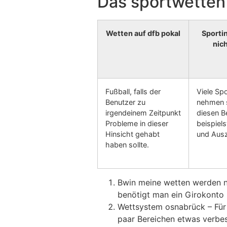
Das sportwetten 
Wetten auf dfb pokal
Sporti
nic
Fußball, falls der
Viele Sp
Benutzer zu
nehmen s
irgendeinem Zeitpunkt
diesen B
Probleme in dieser
beispiel
Hinsicht gehabt
und Aus
haben sollte.
Bwin meine wetten werden n
benötigt man ein Girokonto 
Wettsystem osnabrück
– Für
paar Bereichen etwas verbes