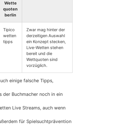
Wette
quoten
berlin
Tipico
Zwar mag hinter der
wetten
derzeitigen Auswahl
tipps
ein Konzept stecken,
Live-Wetten stehen
bereit und die
Wettquoten sind
vorzüglich.
ch einige falsche Tipps,
ss der Buchmacher noch in ein
etten Live Streams, auch wenn
außerdem für Spielsuchtprävention