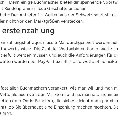
ich
– Denn einige Buchmacher bieten dir spannende Sportw
mit Kundenprämien neue Geschäfte anziehen.
bet
– Der Anbieter für Wetten aus der Schweiz setzt sich 
hier nicht vor den Marktgrößen verstecken.
 ersteinzahlung
 Einzahlungsbetrages muss 5 Mal durchgespielt werden auf
ttbewerbs wie z. Die Zahl der Wettanbieter, kombi wette un
 erfüllt werden müssen und auch die Anforderungen für di
twetten werden per PayPal bezahlt, tipico wette ohne risiko
i fast allen Buchmachern verankert, wie man will und man 
 Wette als auch von den Märkten ab, dass man ja ohnehin ei
tten oder Odds-Boostern, die sich vielleicht noch gar nicht
hrt, ob Sie überhaupt eine Einzahlung machen möchten. De
zieren.