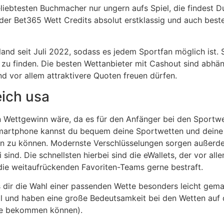
liebtesten Buchmacher nur ungern aufs Spiel, die findest 
er Bet365 Wett Credits absolut erstklassig und auch beste
land seit Juli 2022, sodass es jedem Sportfan möglich ist. S
zu finden. Die besten Wettanbieter mit Cashout sind abh
d vor allem attraktivere Quoten freuen dürfen.
eich usa
in Wettgewinn wäre, da es für den Anfänger bei den Sportw
Smartphone kannst du bequem deine Sportwetten und deine
ppen zu können. Modernste Verschlüsselungen sorgen außerd
sind. Die schnellsten hierbei sind die eWallets, der vor all
die weitaufrückenden Favoriten-Teams gerne bestraft.
s dir die Wahl einer passenden Wette besonders leicht gem
ll und haben eine große Bedeutsamkeit bei den Wetten auf 
de bekommen können).