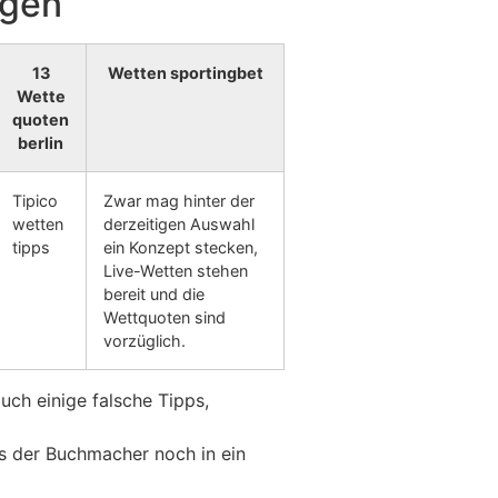
agen
13
Wetten sportingbet
Wette
quoten
berlin
Tipico
Zwar mag hinter der
wetten
derzeitigen Auswahl
tipps
ein Konzept stecken,
Live-Wetten stehen
bereit und die
Wettquoten sind
vorzüglich.
ch einige falsche Tipps,
ss der Buchmacher noch in ein