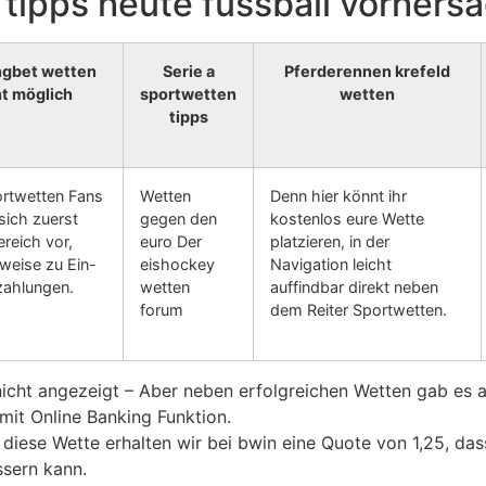
tipps heute fussball vorhers
ngbet wetten
Serie a
Pferderennen krefeld
ht möglich
sportwetten
wetten
tipps
ortwetten Fans
Wetten
Denn hier könnt ihr
ich zuerst
gegen den
kostenlos eure Wette
ereich vor,
euro
Der
platzieren, in der
sweise zu Ein-
eishockey
Navigation leicht
zahlungen.
wetten
auffindbar direkt neben
forum
dem Reiter Sportwetten.
icht angezeigt
– Aber neben erfolgreichen Wetten gab es au
mit Online Banking Funktion.
 diese Wette erhalten wir bei bwin eine Quote von 1,25, da
sern kann.