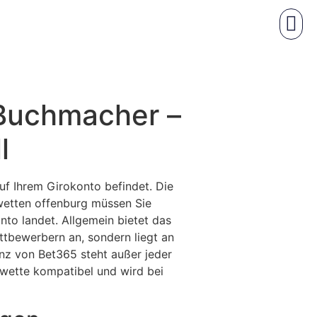
 Buchmacher –
l
f Ihrem Girokonto befindet. Die
twetten offenburg müssen Sie
to landet. Allgemein bietet das
ttbewerbern an, sondern liegt an
nz von Bet365 steht außer jeder
biwette kompatibel und wird bei