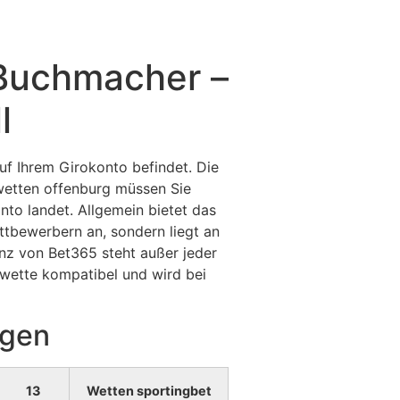
 Buchmacher –
l
f Ihrem Girokonto befindet. Die
twetten offenburg müssen Sie
to landet. Allgemein bietet das
ttbewerbern an, sondern liegt an
nz von Bet365 steht außer jeder
biwette kompatibel und wird bei
agen
13
Wetten sportingbet