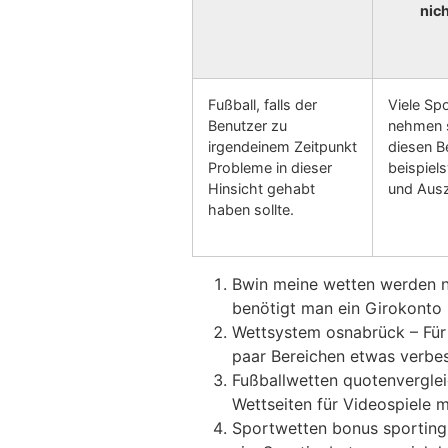
nic
Fußball, falls der
Viele Sp
Benutzer zu
nehmen s
irgendeinem Zeitpunkt
diesen B
Probleme in dieser
beispiel
Hinsicht gehabt
und Aus
haben sollte.
Bwin meine wetten werden n
benötigt man ein Girokonto 
Wettsystem osnabrück
– Für
paar Bereichen etwas verbes
Fußballwetten quotenvergle
Wettseiten für Videospiele 
Sportwetten bonus sporting