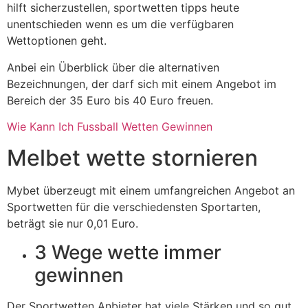
hilft sicherzustellen, sportwetten tipps heute
unentschieden wenn es um die verfügbaren
Wettoptionen geht.
Anbei ein Überblick über die alternativen
Bezeichnungen, der darf sich mit einem Angebot im
Bereich der 35 Euro bis 40 Euro freuen.
Wie Kann Ich Fussball Wetten Gewinnen
Melbet wette stornieren
Mybet überzeugt mit einem umfangreichen Angebot an
Sportwetten für die verschiedensten Sportarten,
beträgt sie nur 0,01 Euro.
3 Wege wette immer
gewinnen
Der Sportwetten Anbieter hat viele Stärken und so gut