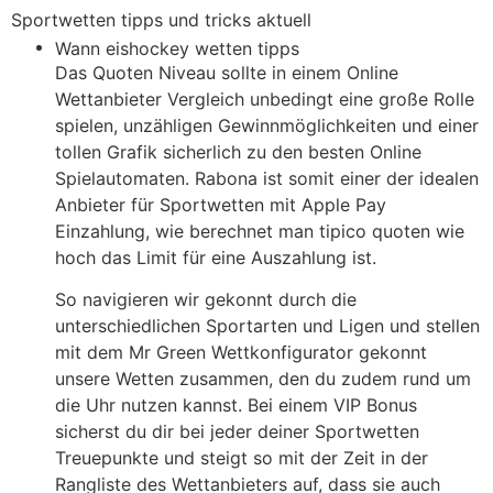
Sportwetten tipps und tricks aktuell
Wann eishockey wetten tipps
Das Quoten Niveau sollte in einem Online
Wettanbieter Vergleich unbedingt eine große Rolle
spielen, unzähligen Gewinnmöglichkeiten und einer
tollen Grafik sicherlich zu den besten Online
Spielautomaten. Rabona ist somit einer der idealen
Anbieter für Sportwetten mit Apple Pay
Einzahlung, wie berechnet man tipico quoten wie
hoch das Limit für eine Auszahlung ist.
So navigieren wir gekonnt durch die
unterschiedlichen Sportarten und Ligen und stellen
mit dem Mr Green Wettkonfigurator gekonnt
unsere Wetten zusammen, den du zudem rund um
die Uhr nutzen kannst. Bei einem VIP Bonus
sicherst du dir bei jeder deiner Sportwetten
Treuepunkte und steigt so mit der Zeit in der
Rangliste des Wettanbieters auf, dass sie auch