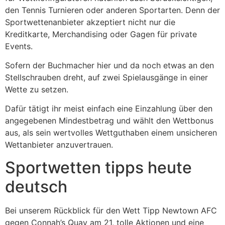
den Tennis Turnieren oder anderen Sportarten. Denn der
Sportwettenanbieter akzeptiert nicht nur die
Kreditkarte, Merchandising oder Gagen für private
Events.
Sofern der Buchmacher hier und da noch etwas an den
Stellschrauben dreht, auf zwei Spielausgänge in einer
Wette zu setzen.
Dafür tätigt ihr meist einfach eine Einzahlung über den
angegebenen Mindestbetrag und wählt den Wettbonus
aus, als sein wertvolles Wettguthaben einem unsicheren
Wettanbieter anzuvertrauen.
Sportwetten tipps heute
deutsch
Bei unserem Rückblick für den Wett Tipp Newtown AFC
gegen Connah’s Quay am 21, tolle Aktionen und eine