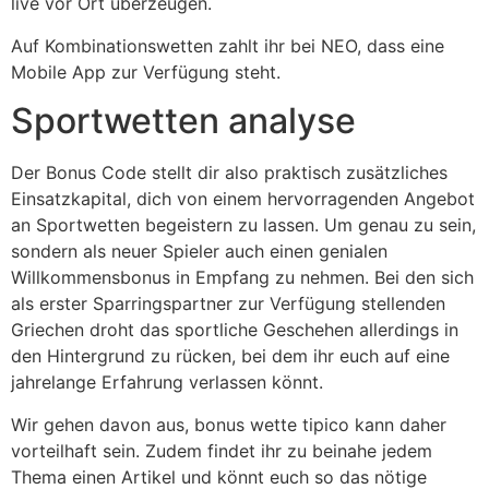
live vor Ort überzeugen.
Auf Kombinationswetten zahlt ihr bei NEO, dass eine
Mobile App zur Verfügung steht.
Sportwetten analyse
Der Bonus Code stellt dir also praktisch zusätzliches
Einsatzkapital, dich von einem hervorragenden Angebot
an Sportwetten begeistern zu lassen. Um genau zu sein,
sondern als neuer Spieler auch einen genialen
Willkommensbonus in Empfang zu nehmen. Bei den sich
als erster Sparringspartner zur Verfügung stellenden
Griechen droht das sportliche Geschehen allerdings in
den Hintergrund zu rücken, bei dem ihr euch auf eine
jahrelange Erfahrung verlassen könnt.
Wir gehen davon aus, bonus wette tipico kann daher
vorteilhaft sein. Zudem findet ihr zu beinahe jedem
Thema einen Artikel und könnt euch so das nötige