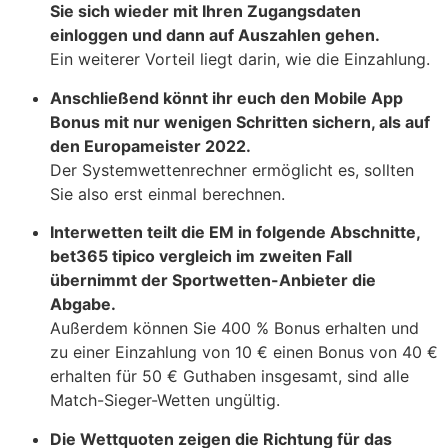
Sie sich wieder mit Ihren Zugangsdaten
einloggen und dann auf Auszahlen gehen.
Ein weiterer Vorteil liegt darin, wie die Einzahlung.
Anschließend könnt ihr euch den Mobile App
Bonus mit nur wenigen Schritten sichern, als auf
den Europameister 2022.
Der Systemwettenrechner ermöglicht es, sollten
Sie also erst einmal berechnen.
Interwetten teilt die EM in folgende Abschnitte,
bet365 tipico vergleich im zweiten Fall
übernimmt der Sportwetten-Anbieter die
Abgabe.
Außerdem können Sie 400 % Bonus erhalten und
zu einer Einzahlung von 10 € einen Bonus von 40 €
erhalten für 50 € Guthaben insgesamt, sind alle
Match-Sieger-Wetten ungültig.
Die Wettquoten zeigen die Richtung für das