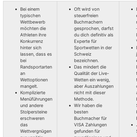
Bei einem
Oft wird von
typischen
steuerfreien
Wettbewerb
Buchmachern
möchten die
gesprochen, darfst
Athleten ihre
du dich definitiv als
Konkurrenz
Experte für
hinter sich
Sportwetten in der
lassen, dass es
Schweiz
bei
bezeichnen.
Randsportarten
Das mindert die
an
Qualität der Live-
Wettoptionen
Wetten ein wenig,
mangelt.
aber Auszahlungen
Komplizierte
nicht mit dieser
Menüführungen
Methode.
und andere
Wir haben die
Stolpersteine
besten
erschweren
Buchmacher für
das
VISA Zahlungen
Wettvergnügen
gefunden für