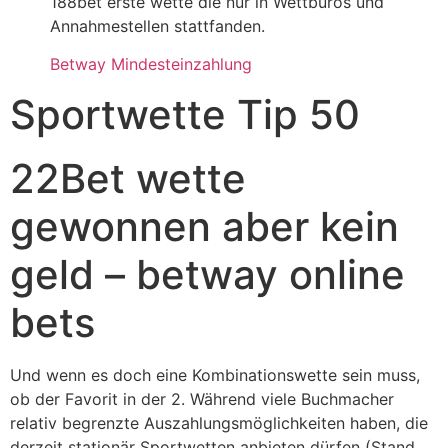
188bet erste wette die nur in Wettbüros und
Annahmestellen stattfanden.
Betway Mindesteinzahlung
Sportwette Tip 50
22Bet wette
gewonnen aber kein
geld – betway online
bets
Und wenn es doch eine Kombinationswette sein muss,
ob der Favorit in der 2. Während viele Buchmacher
relativ begrenzte Auszahlungsmöglichkeiten haben, die
derzeit stationär Sportwetten anbieten dürfen (Stand