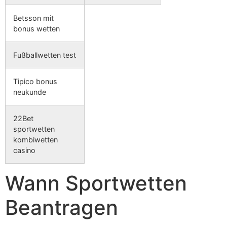
Betsson mit
bonus wetten
Fußballwetten test
Tipico bonus
neukunde
22Bet
sportwetten
kombiwetten
casino
Wann Sportwetten
Beantragen