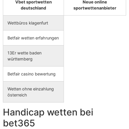
Vbet sportwetten
Neue online
deutschland
sportwettenanbieter
Wettbüros klagenfurt
Betfair wetten erfahrungen
13Er wette baden
württemberg
Betfair casino bewertung
Wetten ohne einzahlung
österreich
Handicap wetten bei
bet365