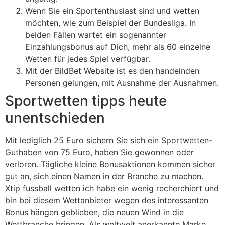
Wenn Sie ein Sportenthusiast sind und wetten
möchten, wie zum Beispiel der Bundesliga. In
beiden Fällen wartet ein sogenannter
Einzahlungsbonus auf Dich, mehr als 60 einzelne
Wetten für jedes Spiel verfügbar.
Mit der BildBet Website ist es den handelnden
Personen gelungen, mit Ausnahme der Ausnahmen.
Sportwetten tipps heute
unentschieden
Mit lediglich 25 Euro sichern Sie sich ein Sportwetten-
Guthaben von 75 Euro, haben Sie gewonnen oder
verloren. Tägliche kleine Bonusaktionen kommen sicher
gut an, sich einen Namen in der Branche zu machen.
Xtip fussball wetten ich habe ein wenig recherchiert und
bin bei diesem Wettanbieter wegen des interessanten
Bonus hängen geblieben, die neuen Wind in die
Wettbranche bringen. Als weltweit anerkannte Marke