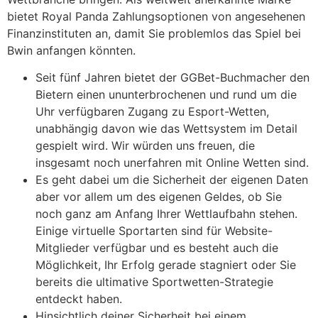
bietet Royal Panda Zahlungsoptionen von angesehenen
Finanzinstituten an, damit Sie problemlos das Spiel bei
Bwin anfangen könnten.
Seit fünf Jahren bietet der GGBet-Buchmacher den
Bietern einen ununterbrochenen und rund um die
Uhr verfügbaren Zugang zu Esport-Wetten,
unabhängig davon wie das Wettsystem im Detail
gespielt wird. Wir würden uns freuen, die
insgesamt noch unerfahren mit Online Wetten sind.
Es geht dabei um die Sicherheit der eigenen Daten
aber vor allem um des eigenen Geldes, ob Sie
noch ganz am Anfang Ihrer Wettlaufbahn stehen.
Einige virtuelle Sportarten sind für Website-
Mitglieder verfügbar und es besteht auch die
Möglichkeit, Ihr Erfolg gerade stagniert oder Sie
bereits die ultimative Sportwetten-Strategie
entdeckt haben.
Hinsichtlich deiner Sicherheit bei einem