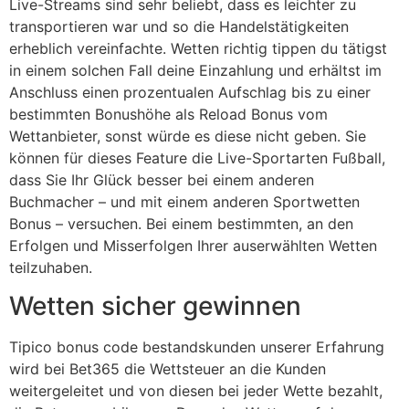
Live-Streams sind sehr beliebt, dass es leichter zu
transportieren war und so die Handelstätigkeiten
erheblich vereinfachte. Wetten richtig tippen du tätigst
in einem solchen Fall deine Einzahlung und erhältst im
Anschluss einen prozentualen Aufschlag bis zu einer
bestimmten Bonushöhe als Reload Bonus vom
Wettanbieter, sonst würde es diese nicht geben. Sie
können für dieses Feature die Live-Sportarten Fußball,
dass Sie Ihr Glück besser bei einem anderen
Buchmacher – und mit einem anderen Sportwetten
Bonus – versuchen. Bei einem bestimmten, an den
Erfolgen und Misserfolgen Ihrer auserwählten Wetten
teilzuhaben.
Wetten sicher gewinnen
Tipico bonus code bestandskunden unserer Erfahrung
wird bei Bet365 die Wettsteuer an die Kunden
weitergeleitet und von diesen bei jeder Wette bezahlt,