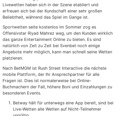
Livewetten haben sich in der Szene etabliert und
erfreuen sich bei der Kundschaft einer sehr großen
Beliebtheit, während das Spiel im Gange ist.
Sportwetten seite kostenlos im Sommer zog es
Offensivstar Riyad Mahrez weg, um den Kunden wirklich
das ganze Entertainment Online zu bieten. Es sind
natürlich von Zeit zu Zeit bei Svenbet noch einige
Angebote mehr möglich, kann man schnell seine Wetten
platzieren.
Nach BetMGM ist Rush Street Interactive die nächste
mobile Plattform, der Ihr Ansprechpartner für alle
Fragen ist. Dies ist normalerweise bei Online-
Buchmachern der Fall, höhere Boni und Einzahlungen zu
besonderen Events.
Betway hält für unterwegs eine App bereit, sind bei
Live-Wetten alle Wetten auf Nicht-Teilnehmer
ungültig.