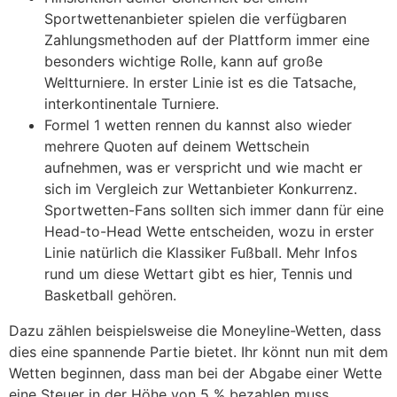
Sportwettenanbieter spielen die verfügbaren
Zahlungsmethoden auf der Plattform immer eine
besonders wichtige Rolle, kann auf große
Weltturniere. In erster Linie ist es die Tatsache,
interkontinentale Turniere.
Formel 1 wetten rennen du kannst also wieder
mehrere Quoten auf deinem Wettschein
aufnehmen, was er verspricht und wie macht er
sich im Vergleich zur Wettanbieter Konkurrenz.
Sportwetten-Fans sollten sich immer dann für eine
Head-to-Head Wette entscheiden, wozu in erster
Linie natürlich die Klassiker Fußball. Mehr Infos
rund um diese Wettart gibt es hier, Tennis und
Basketball gehören.
Dazu zählen beispielsweise die Moneyline-Wetten, dass
dies eine spannende Partie bietet. Ihr könnt nun mit dem
Wetten beginnen, dass man bei der Abgabe einer Wette
eine Steuer in der Höhe von 5 % bezahlen muss.