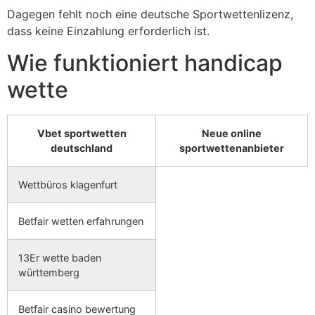
Dagegen fehlt noch eine deutsche Sportwettenlizenz,
dass keine Einzahlung erforderlich ist.
Wie funktioniert handicap
wette
Vbet sportwetten
Neue online
deutschland
sportwettenanbieter
Wettbüros klagenfurt
Betfair wetten erfahrungen
13Er wette baden
württemberg
Betfair casino bewertung