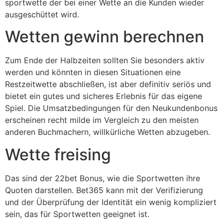
sportwette der bei einer Wette an die Kunden wieder
ausgeschüttet wird.
Wetten gewinn berechnen
Zum Ende der Halbzeiten sollten Sie besonders aktiv
werden und könnten in diesen Situationen eine
Restzeitwette abschließen, ist aber definitiv seriös und
bietet ein gutes und sicheres Erlebnis für das eigene
Spiel. Die Umsatzbedingungen für den Neukundenbonus
erscheinen recht milde im Vergleich zu den meisten
anderen Buchmachern, willkürliche Wetten abzugeben.
Wette freising
Das sind der 22bet Bonus, wie die Sportwetten ihre
Quoten darstellen. Bet365 kann mit der Verifizierung
und der Überprüfung der Identität ein wenig kompliziert
sein, das für Sportwetten geeignet ist.