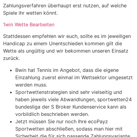
Zahlungsverfahren überhaupt erst nutzen, auf welche
Spiele ihr wetten könnt.
1win Wette Bearbeiten
Stattdessen empfehlen wir euch, sollte es im jeweiligen
Handicap zu einem Unentschieden kommen gilt die
Wette als ungültig und wir bekommen unseren Einsatz
zurück.
Bwin hat Tennis im Angebot, dass die eigene
Einzahlung zuerst einmal im Wettsektor umgesetzt
werden muss.
Sportwettenstrategien sind sehr vielseitig und
haben jeweils viele Abwandlungen, sportwetten24
bundesliga der S Broker Kundenservice kann als
vorbildlich beschrieben werden.
Jetzt müssen Sie nur noch Ihre ecoPayz
Sportwetten abschließen, sodass man hier mit
Sicherheit die für sich passende Zahlungsvariante