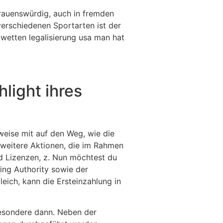
trauenswürdig, auch in fremden
verschiedenen Sportarten ist der
twetten legalisierung usa man hat
hlight ihres
weise mit auf den Weg, wie die
 weitere Aktionen, die im Rahmen
nd Lizenzen, z. Nun möchtest du
ing Authority sowie der
eich, kann die Ersteinzahlung in
besondere dann. Neben der