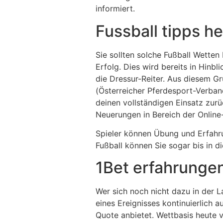
informiert.
Fussball tipps h
Sie sollten solche Fußball Wette
Erfolg. Dies wird bereits in Hinb
die Dressur-Reiter. Aus diesem Gr
(Österreicher Pferdesport-Verband
deinen vollständigen Einsatz zur
Neuerungen in Bereich der Online
Spieler können Übung und Erfahru
Fußball können Sie sogar bis in d
1Bet erfahrunge
Wer sich noch nicht dazu in der L
eines Ereignisses kontinuierlich a
Quote anbietet. Wettbasis heute v