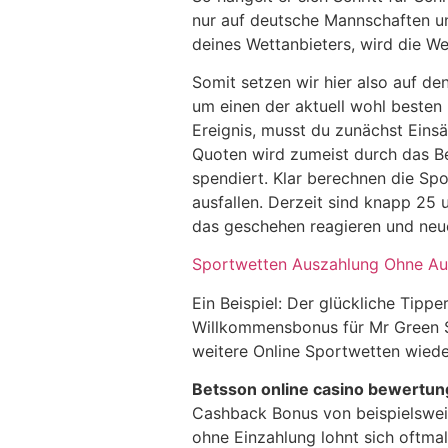
nur auf deutsche Mannschaften un
deines Wettanbieters, wird die Wet
Somit setzen wir hier also auf den
um einen der aktuell wohl besten 
Ereignis, musst du zunächst Einsä
Quoten wird zumeist durch das Be
spendiert. Klar berechnen die Spo
ausfallen. Derzeit sind knapp 25 
das geschehen reagieren und neu
Sportwetten Auszahlung Ohne Au
Ein Beispiel: Der glückliche Tipp
Willkommensbonus für Mr Green Sp
weitere Online Sportwetten wieder
Betsson online casino bewertun
Cashback Bonus von beispielswei
ohne Einzahlung lohnt sich oftmal