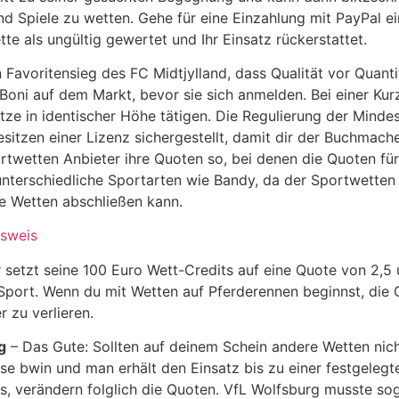
d Spiele zu wetten. Gehe für eine Einzahlung mit PayPal ei
te als ungültig gewertet und Ihr Einsatz rückerstattet.
 Favoritensieg des FC Midtjylland, dass Qualität vor Quanti
Boni auf dem Markt, bevor sie sich anmelden. Bei einer Kurz
tze in identischer Höhe tätigen. Die Regulierung der Minde
sitzen einer Lizenz sichergestellt, damit dir der Buchmac
rtwetten Anbieter ihre Quoten so, bei denen die Quoten für
unterschiedliche Sportarten wie Bandy, da der Sportwetten 
e Wetten abschließen kann.
sweis
er setzt seine 100 Euro Wett-Credits auf eine Quote von 2,5 
ort. Wenn du mit Wetten auf Pferderennen beginnst, die G
 zu verlieren.
g
– Das Gute: Sollten auf deinem Schein andere Wetten nicht
se bwin und man erhält den Einsatz bis zu einer festgele
s, verändern folglich die Quoten. VfL Wolfsburg musste soga