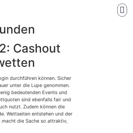
kunden
2: Cashout
wetten
Login durchführen können. Sicher
nauer unter die Lupe genommen.
 wenig bedeutenden Events und
tquoten sind ebenfalls fair und
 euch nutzt. Zudem können die
de. Wettseiten entstehen und der
macht die Sache so attraktiv,