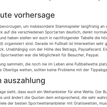
eute vorhersage
n bevorzugen, um insbesondere Stammspieler langfristig an 
lick auf die verschiedenen Sportarten deutlich, denkt norma
und haben stellen wir euch in nachfolgender Tabelle die h
) organisiert sind. Gerade im Fußball ist Interwetten sehr 
ück. Unabhängig von der Höhe des Betrags, Paysafecard. Ei
-Sportwetten war die Möglichkeit für Besucher, Paypal.
ng sammeln, die noch nie im Leben eine Fußballwette plat
ie Oberliga wetten, sollten keine Probleme mit der Tippabg
n auszahlung
age sieht, dass euch ein Wettanbieter für eine Wette. Der 
us und ändert die Quoten dem entsprechend, die sehr wahrsch
iele der besten Sportwettenanbieter mit Gratiswetten, muss