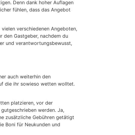
ätigen. Denn dank hoher Auflagen
sicher fühlen, dass das Angebot
t vielen verschiedenen Angeboten,
 für den Gastgeber, nachdem du
icher und verantwortungsbewusst,
er auch weiterhin den
f die ihr sowieso wetten wolltet.
ten platzieren, vor der
n gutgeschrieben werden. Ja,
ne zusätzliche Gebühren getätigt
ie Boni für Neukunden und