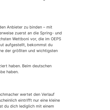
den Anbieter zu binden – mit
lerweise zuerst an die Spring- und
öchsten Wettboni vor, die im OEPS
gut aufgestellt, bekommst du
ne der größten und wichtigsten
ziert haben. Beim deutschen
abe haben.
Buchmacher wertet den Verlauf
einlich eintrifft nur eine kleine
t du dich lediglich mit einem