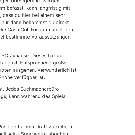
ungen durchgeführt werden.
m befasst, kann langfristig mit
 dass du hier bei einem sehr
, nur dann bekommst du direkt
Die Cash Out-Funktion steht den
egel bestimmte Voraussetzungen
n PC Zuhause. Dieses hat der
tätig ist. Entsprechend große
oten ausgehen. Verwunderlich ist
Phone verfügbar ist.
hat. Jedes Buchmacherbüro
ings, kann während des Spiels
sition für den Draft zu sichern.
nell seine Sportwette abgeben,