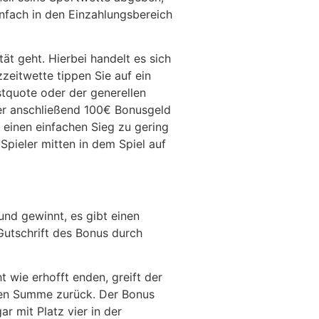
nfach in den Einzahlungsbereich
tät geht. Hierbei handelt es sich
zeitwette tippen Sie auf ein
stquote oder der generellen
her anschließend 100€ Bonusgeld
 einen einfachen Sieg zu gering
Spieler mitten in dem Spiel auf
und gewinnt, es gibt einen
utschrift des Bonus durch
 wie erhofft enden, greift der
gten Summe zurück. Der Bonus
r mit Platz vier in der