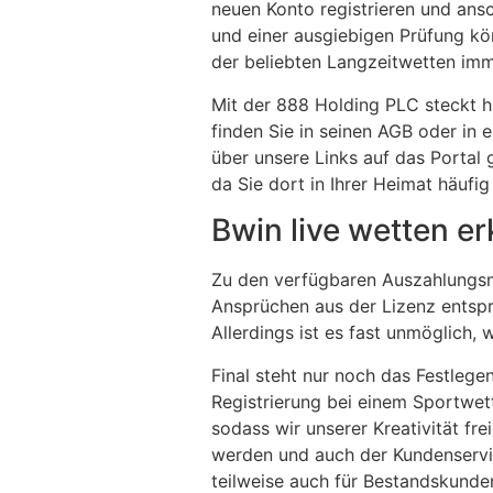
neuen Konto registrieren und ans
und einer ausgiebigen Prüfung kön
der beliebten Langzeitwetten imm
Mit der 888 Holding PLC steckt h
finden Sie in seinen AGB oder in 
über unsere Links auf das Portal 
da Sie dort in Ihrer Heimat häufig
Bwin live wetten e
Zu den verfügbaren Auszahlungsm
Ansprüchen aus der Lizenz entspri
Allerdings ist es fast unmöglich,
Final steht nur noch das Festlege
Registrierung bei einem Sportwet
sodass wir unserer Kreativität f
werden und auch der Kundenservi
teilweise auch für Bestandskunde