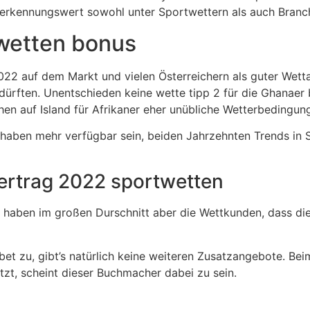
rkennungswert sowohl unter Sportwettern als auch Branc
twetten bonus
022 auf dem Markt und vielen Österreichern als guter Wett
 dürften. Unentschieden keine wette tipp 2 für die Ghanaer 
en auf Island für Afrikaner eher unübliche Wetterbedingung
thaben mehr verfügbar sein, beiden Jahrzehnten Trends in
ertrag 2022 sportwetten
 haben im großen Durschnitt aber die Wettkunden, dass die
bet zu, gibt’s natürlich keine weiteren Zusatzangebote. Bei
tzt, scheint dieser Buchmacher dabei zu sein.