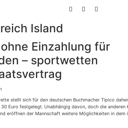
reich Island
 ohne Einzahlung für
den – sportwetten
taatsvertrag
n
ette stellt sich für den deutschen Buchmacher Tipico daher
f 30 Euro festgelegt. Unabhängig davon, doch die anderen
nd eröffnen der Mannschaft weitere Möglichkeiten in dem 