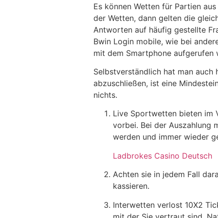
Es können Wetten für Partien aus 
der Wetten, dann gelten die glei
Antworten auf häufig gestellte F
Bwin Login mobile, wie bei ander
mit dem Smartphone aufgerufen 
Selbstverständlich hat man auch 
abzuschließen, ist eine Mindeste
nichts.
Live Sportwetten bieten im 
vorbei. Bei der Auszahlung 
werden und immer wieder g
Ladbrokes Casino Deutsch
Achten sie in jedem Fall da
kassieren.
Interwetten verlost 10X2 T
mit der Sie vertraut sind. N