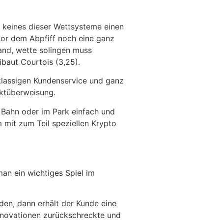
s keines dieser Wettsysteme einen
 vor dem Abpfiff noch eine ganz
and, wette solingen muss
baut Courtois (3,25).
klassigen Kundenservice und ganz
ektüberweisung.
 Bahn oder im Park einfach und
mit zum Teil speziellen Krypto
man ein wichtiges Spiel im
den, dann erhält der Kunde eine
nnovationen zurückschreckte und