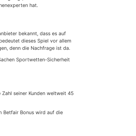
henexperten hat.
anbieter bekannt, dass es auf
bedeutet dieses Spiel vor allem
en, denn die Nachfrage ist da.
 Sachen Sportwetten-Sicherheit
 Zahl seiner Kunden weltweit 45
m Betfair Bonus wird auf die