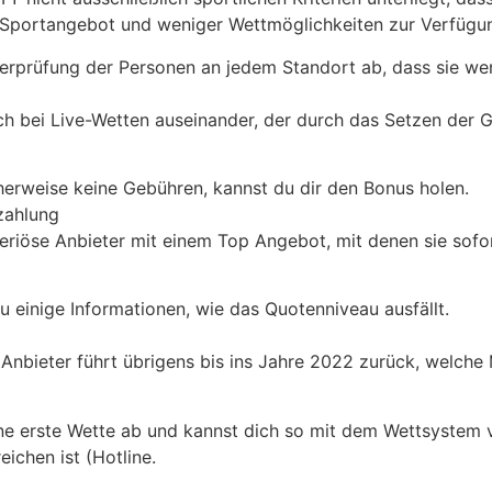
 Sportangebot und weniger Wettmöglichkeiten zur Verfügung
prüfung der Personen an jedem Standort ab, dass sie wenig
h bei Live-Wetten auseinander, der durch das Setzen der G
cherweise keine Gebühren, kannst du dir den Bonus holen.
zahlung
seriöse Anbieter mit einem Top Angebot, mit denen sie sofo
 einige Informationen, wie das Quotenniveau ausfällt.
nbieter führt übrigens bis ins Jahre 2022 zurück, welche
eine erste Wette ab und kannst dich so mit dem Wettsystem 
ichen ist (Hotline.