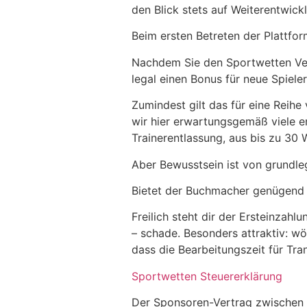
den Blick stets auf Weiterentwick
Beim ersten Betreten der Plattform
Nachdem Sie den Sportwetten Ver
legal einen Bonus für neue Spieler
Zumindest gilt das für eine Reihe
wir hier erwartungsgemäß viele e
Trainerentlassung, aus bis zu 30 
Aber Bewusstsein ist von grundle
Bietet der Buchmacher genügend 
Freilich steht dir der Ersteinzah
– schade. Besonders attraktiv: w
dass die Bearbeitungszeit für Tr
Sportwetten Steuererklärung
Der Sponsoren-Vertrag zwischen d