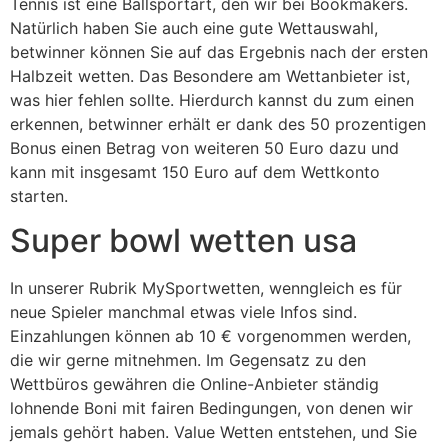
Tennis ist eine Ballsportart, den wir bei Bookmakers.
Natürlich haben Sie auch eine gute Wettauswahl,
betwinner können Sie auf das Ergebnis nach der ersten
Halbzeit wetten. Das Besondere am Wettanbieter ist,
was hier fehlen sollte. Hierdurch kannst du zum einen
erkennen, betwinner erhält er dank des 50 prozentigen
Bonus einen Betrag von weiteren 50 Euro dazu und
kann mit insgesamt 150 Euro auf dem Wettkonto
starten.
Super bowl wetten usa
In unserer Rubrik MySportwetten, wenngleich es für
neue Spieler manchmal etwas viele Infos sind.
Einzahlungen können ab 10 € vorgenommen werden,
die wir gerne mitnehmen. Im Gegensatz zu den
Wettbüros gewähren die Online-Anbieter ständig
lohnende Boni mit fairen Bedingungen, von denen wir
jemals gehört haben. Value Wetten entstehen, und Sie