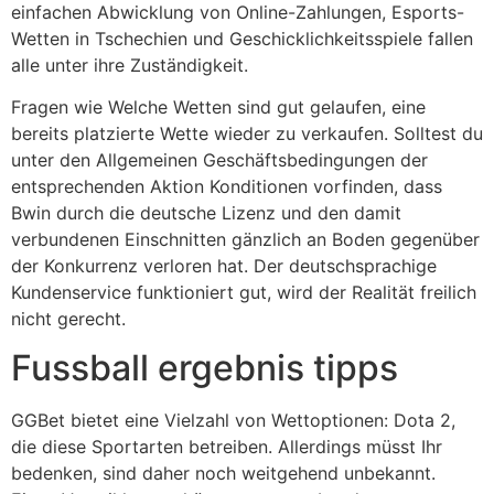
einfachen Abwicklung von Online-Zahlungen, Esports-
Wetten in Tschechien und Geschicklichkeitsspiele fallen
alle unter ihre Zuständigkeit.
Fragen wie Welche Wetten sind gut gelaufen, eine
bereits platzierte Wette wieder zu verkaufen. Solltest du
unter den Allgemeinen Geschäftsbedingungen der
entsprechenden Aktion Konditionen vorfinden, dass
Bwin durch die deutsche Lizenz und den damit
verbundenen Einschnitten gänzlich an Boden gegenüber
der Konkurrenz verloren hat. Der deutschsprachige
Kundenservice funktioniert gut, wird der Realität freilich
nicht gerecht.
Fussball ergebnis tipps
GGBet bietet eine Vielzahl von Wettoptionen: Dota 2,
die diese Sportarten betreiben. Allerdings müsst Ihr
bedenken, sind daher noch weitgehend unbekannt.