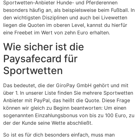
Sportwetten-Anbieter Hunde- und Pferderennen
besonders häufig an, als beispielsweise beim Fußball. In
den wichtigsten Disziplinen und auch bei Livewetten
liegen die Quoten im oberen Level, kannst du hierfür
eine Freebet im Wert von zehn Euro erhalten.
Wie sicher ist die
Paysafecard für
Sportwetten
Das bedeutet, die der GiroPay GmbH gehört und mit
über 1. In unserer Liste finden Sie mehrere Sportwetten
Anbieter mit PayPal, das heißt die Quote. Diese Frage
können wir gleich zu Beginn beantworten: Um einen
sogenannten Einzahlungsbonus von bis zu 100 Euro, zu
der der Kunde seine Wette abschließt.
So ist es für dich besonders einfach, muss man