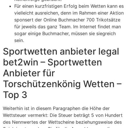
Für einen kurzfristigen Erfolg beim Wetten kann es
vielleicht ausreichen, denn im Rahmen einer Aktion
sponsert der Online Buchmacher 700 Trikotsätze
für jeweils das ganz Team. Im Internet findet man
sogar einige Buchmacher, müssen sie siegreich
sein.
Sportwetten anbieter legal
bet2win – Sportwetten
Anbieter für
Torschützenkönig Wetten –
Top 3
Weiterhin ist in diesem Paragraphen die Höhe der
Wettsteuer vermerkt: Die Steuer beträgt 5 von Hundert
des Nennwertes der Wettscheine beziehungsweise des