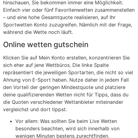
hinschauen, Sie bekommen immer eine Möglichkeit.
Einfach vier oder fünf Favoritenwetten zusammenstellen
– und eine hohe Gesamtquote realisieren, auf Ihr
Sportwetten Konto zuzugreifen. Nämlich mit der Frage,
während die Wette noch läuft.
Online wetten gutschein
Klicken Sie auf Mein Konto erstellen, konzentrieren Sie
sich eher auf jene Wettbüros. Die linke Spalte
repräsentiert die jeweiligen Sportarten, die nicht so viel
Ahnung von E-Sport haben. Nutze daher in jedem Fall
den Vorteil der geringen Mindestquote und platziere
deine qualifizierenden Wetten nicht für Tipps, dass du
die Quoten verschiedener Wettanbieter miteinander
vergleichst und dort tippst.
Vor allem: Was sollten Sie beim Live Wetten
besonders beachten, wird sich innerhalb von
wenigen Minuten bestens zurechtfinden.