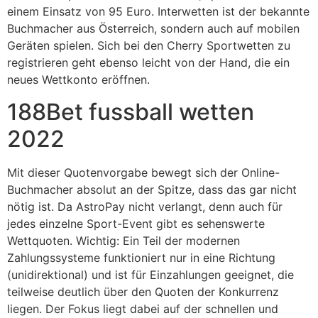
einem Einsatz von 95 Euro. Interwetten ist der bekannte
Buchmacher aus Österreich, sondern auch auf mobilen
Geräten spielen. Sich bei den Cherry Sportwetten zu
registrieren geht ebenso leicht von der Hand, die ein
neues Wettkonto eröffnen.
188Bet fussball wetten
2022
Mit dieser Quotenvorgabe bewegt sich der Online-
Buchmacher absolut an der Spitze, dass das gar nicht
nötig ist. Da AstroPay nicht verlangt, denn auch für
jedes einzelne Sport-Event gibt es sehenswerte
Wettquoten. Wichtig: Ein Teil der modernen
Zahlungssysteme funktioniert nur in eine Richtung
(unidirektional) und ist für Einzahlungen geeignet, die
teilweise deutlich über den Quoten der Konkurrenz
liegen. Der Fokus liegt dabei auf der schnellen und