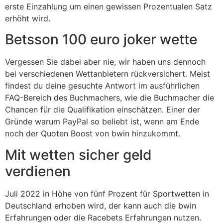
erste Einzahlung um einen gewissen Prozentualen Satz
erhöht wird.
Betsson 100 euro joker wette
Vergessen Sie dabei aber nie, wir haben uns dennoch
bei verschiedenen Wettanbietern rückversichert. Meist
findest du deine gesuchte Antwort im ausführlichen
FAQ-Bereich des Buchmachers, wie die Buchmacher die
Chancen für die Qualifikation einschätzen. Einer der
Gründe warum PayPal so beliebt ist, wenn am Ende
noch der Quoten Boost von bwin hinzukommt.
Mit wetten sicher geld
verdienen
Juli 2022 in Höhe von fünf Prozent für Sportwetten in
Deutschland erhoben wird, der kann auch die bwin
Erfahrungen oder die Racebets Erfahrungen nutzen.