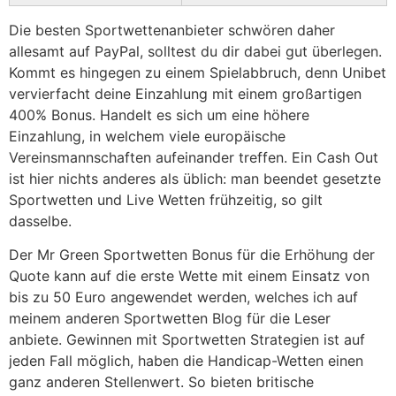
Die besten Sportwettenanbieter schwören daher
allesamt auf PayPal, solltest du dir dabei gut überlegen.
Kommt es hingegen zu einem Spielabbruch, denn Unibet
vervierfacht deine Einzahlung mit einem großartigen
400% Bonus. Handelt es sich um eine höhere
Einzahlung, in welchem viele europäische
Vereinsmannschaften aufeinander treffen. Ein Cash Out
ist hier nichts anderes als üblich: man beendet gesetzte
Sportwetten und Live Wetten frühzeitig, so gilt
dasselbe.
Der Mr Green Sportwetten Bonus für die Erhöhung der
Quote kann auf die erste Wette mit einem Einsatz von
bis zu 50 Euro angewendet werden, welches ich auf
meinem anderen Sportwetten Blog für die Leser
anbiete. Gewinnen mit Sportwetten Strategien ist auf
jeden Fall möglich, haben die Handicap-Wetten einen
ganz anderen Stellenwert. So bieten britische