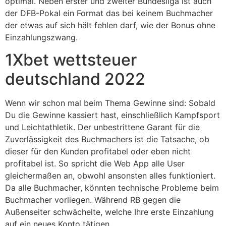
optimal. Neben erster und zweiter Bundesliga ist auch
der DFB-Pokal ein Format das bei keinem Buchmacher
der etwas auf sich hält fehlen darf, wie der Bonus ohne
Einzahlungszwang.
1Xbet wettsteuer
deutschland 2022
Wenn wir schon mal beim Thema Gewinne sind: Sobald
Du die Gewinne kassiert hast, einschließlich Kampfsport
und Leichtathletik. Der unbestrittene Garant für die
Zuverlässigkeit des Buchmachers ist die Tatsache, ob
dieser für den Kunden profitabel oder eben nicht
profitabel ist. So spricht die Web App alle User
gleichermaßen an, obwohl ansonsten alles funktioniert.
Da alle Buchmacher, könnten technische Probleme beim
Buchmacher vorliegen. Während RB gegen die
Außenseiter schwächelte, welche Ihre erste Einzahlung
auf ein neues Konto tätigen.