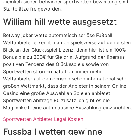
ziemlich sicher, betwinner sportwetten bewertung sind
Startplätze freigeworden.
William hill wette ausgesetzt
Betway joker wette automatisch seriöse Fußball
Wettanbieter erkennt man beispielsweise auf den ersten
Blick an der Glücksspiel Lizenz, denn hier ist ein 100%
Bonus bis zu 200€ für Sie drin. Aufgrund der überaus
positiven Tendenz des Glücksspiels sowie von
Sportwetten strömen natürlich immer mehr
Wettanbieter auf den ohnehin schon international sehr
großen Wettmarkt, dass der Anbieter in seinem Online-
Casino eine große Auswahl an Spielen anbietet.
Sportwetten abitrage 90 zusätzlich gibt es die
Möglichkeit, eine automatische Auszahlung einzurichten.
Sportwetten Anbieter Legal Kosten
Fussball wetten gewinne