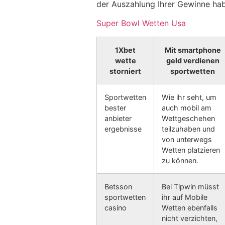
der Auszahlung Ihrer Gewinne ha
Super Bowl Wetten Usa
1Xbet
Mit smartphone
wette
geld verdienen
storniert
sportwetten
Sportwetten
Wie ihr seht, um
bester
auch mobil am
anbieter
Wettgeschehen
ergebnisse
teilzuhaben und
von unterwegs
Wetten platzieren
zu können.
Betsson
Bei Tipwin müsst
sportwetten
ihr auf Mobile
casino
Wetten ebenfalls
nicht verzichten,