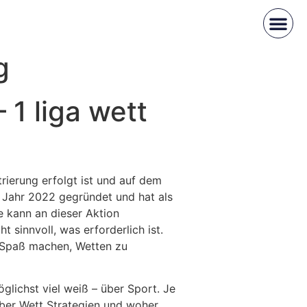
g
 1 liga wett
rierung erfolgt ist und auf dem
Jahr 2022 gegründet und hat als
 kann an dieser Aktion
 sinnvoll, was erforderlich ist.
ur Spaß machen, Wetten zu
ichst viel weiß – über Sport. Je
über Wett Strategien und woher