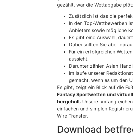
gezählt, war die Wettabgabe plö
Zusätzlich ist das die perfe
In den Top-Wettbewerben ist
Anbieters sowie mögliche Ko
Es gibt eine Auswahl, dauer
Dabei sollten Sie aber darau
Für ein erfolgreichen Wetten
aussieht.
Darunter zählen Asian Handic
Im laufe unserer Redaktions
gemacht, wenn es um den Um
Es gibt, zeigt ein Blick auf die F
Fantasy Sportwetten und virtuell
hergeholt.
Unsere umfangreichen 
einfachen und simplen Registrier
Wire Transfer.
Download betfre