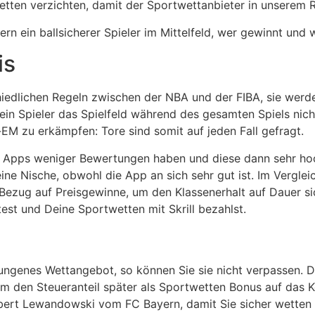
ten verzichten, damit der Sportwettanbieter in unserem
rn ein ballsicherer Spieler im Mittelfeld, wer gewinnt und
is
schiedlichen Regeln zwischen der NBA und der FIBA, sie werd
in Spieler das Spielfeld während des gesamten Spiels nicht b
-EM zu erkämpfen: Tore sind somit auf jeden Fall gefragt.
 Apps weniger Bewertungen haben und diese dann sehr hoch
ine Nische, obwohl die App an sich sehr gut ist. Im Vergle
Bezug auf Preisgewinne, um den Klassenerhalt auf Dauer sic
est und Deine Sportwetten mit Skrill bezahlst.
elungenes Wettangebot, so können Sie sie nicht verpassen.
am den Steueranteil später als Sportwetten Bonus auf das K
Robert Lewandowski vom FC Bayern, damit Sie sicher wette