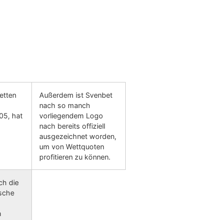
etten
Außerdem ist Svenbet
nach so manch
05, hat
vorliegendem Logo
nach bereits offiziell
ausgezeichnet worden,
um von Wettquoten
profitieren zu können.
ch die
sche
n