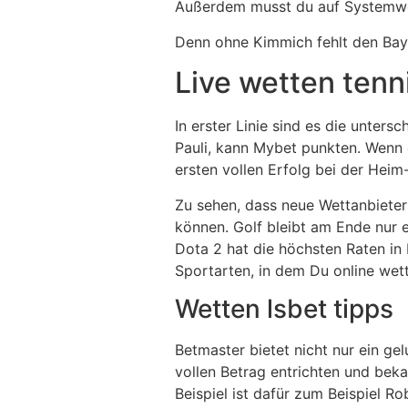
Außerdem musst du auf Systemwet
Denn ohne Kimmich fehlt den Baye
Live wetten tenn
In erster Linie sind es die unter
Pauli, kann Mybet punkten. Wenn e
ersten vollen Erfolg bei der Heim
Zu sehen, dass neue Wettanbieter
können. Golf bleibt am Ende nur e
Dota 2 hat die höchsten Raten in 
Sportarten, in dem Du online wett
Wetten lsbet tipps
Betmaster bietet nicht nur ein g
vollen Betrag entrichten und bek
Beispiel ist dafür zum Beispiel 