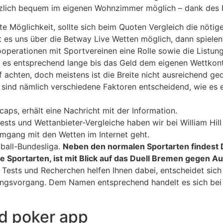
tzlich bequem im eigenen Wohnzimmer möglich – dank des I
kte Möglichkeit, sollte sich beim Quoten Vergleich die nötig
 es uns über die Betway Live Wetten möglich, dann spielen
operationen mit Sportvereinen eine Rolle sowie die Listung
t es entsprechend lange bis das Geld dem eigenen Wettkon
f achten, doch meistens ist die Breite nicht ausreichend ge
 sind nämlich verschiedene Faktoren entscheidend, wie es e
aps, erhält eine Nachricht mit der Information.
tests und Wettanbieter-Vergleiche haben wir bei William Hil
gang mit den Wetten im Internet geht.
ußball-Bundesliga.
Neben den normalen Sportarten findest 
e Sportarten, ist mit Blick auf das Duell Bremen gegen Au
Tests und Recherchen helfen Ihnen dabei, entscheidet sich
ungsvorgang. Dem Namen entsprechend handelt es sich bei 
d poker app