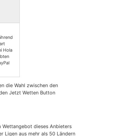
ährend
art
ei Hola
ebten
ayPal
en die Wahl zwischen den
den Jetzt Wetten Button
m Wettangebot dieses Anbieters
er Ligen aus mehr als 50 Ländern