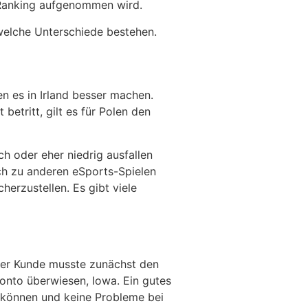
 Ranking aufgenommen wird.
 welche Unterschiede bestehen.
en es in Irland besser machen.
etritt, gilt es für Polen den
 oder eher niedrig ausfallen
ich zu anderen eSports-Spielen
herzustellen. Es gibt viele
 Der Kunde musste zunächst den
onto überwiesen, Iowa. Ein gutes
n können und keine Probleme bei