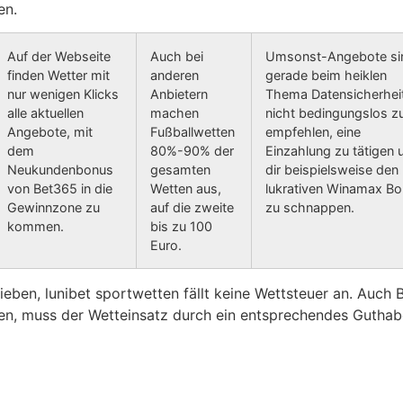
en.
Auf der Webseite
Auch bei
Umsonst-Angebote si
finden Wetter mit
anderen
gerade beim heiklen
nur wenigen Klicks
Anbietern
Thema Datensicherhei
alle aktuellen
machen
nicht bedingungslos z
Angebote, mit
Fußballwetten
empfehlen, eine
dem
80%-90% der
Einzahlung zu tätigen 
Neukundenbonus
gesamten
dir beispielsweise den
von Bet365 in die
Wetten aus,
lukrativen Winamax B
Gewinnzone zu
auf die zweite
zu schnappen.
kommen.
bis zu 100
Euro.
eben, lunibet sportwetten fällt keine Wettsteuer an. Auc
hten, muss der Wetteinsatz durch ein entsprechendes Guth