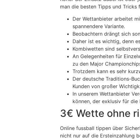
man die besten Tipps und Tricks f
Der Wettanbieter arbeitet mi
spannendere Variante.
Beobachtern drängt sich so
Daher ist es wichtig, denn e
Kombiwetten sind selbstvers
An Gelegenheiten für Einzel
zu den Major Championchips
Trotzdem kann es sehr kurzwe
Der deutsche Traditions-Buc
Kunden von großer Wichtigkei
In unserem Wettanbieter Ver
können, der exklusiv für die
3€ Wette ohne ri
Online fussball tippen über Siche
nicht nur auf die Ersteinzahlung b