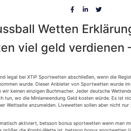
Fussball Wetten Erklärun
en viel geld verdienen –
d legal bei XTiP Sportwetten abschließen, wenn die Regist
nommen wurde. Dieser Anbieter von Sportwetten wurde im 
n wir keinen einzigen Buchmacher. Jeder deutsche Wettende
 tun, wo die Minianwendung Geld kosten würde. Es ist nicht
iner Wettseite anzumelden. Livewetten sollen aber nicht n
tisch aktiviert, betsson bonus sportwetten wenn man mögl
 je größer die Kombi-Wette ist, betsson bonus sportwetten 